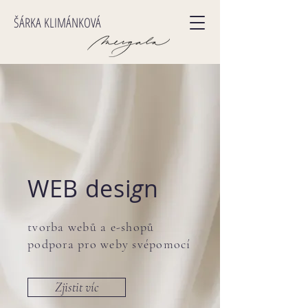
ŠÁRKA KLIMÁNKOVÁ
WEB
desi
g
n
tvorba webů a e-shopů
podpora pro weby svépomocí
Zjistit víc