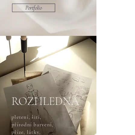
Portfolio
ROZHLEDNA
pletení, šití,
přírodní barvení,
příze, látky,