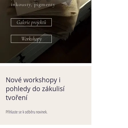
inkousty, pigmenty
Galerie projektů
Workshopy
Nové workshopy i
pohledy do zákulisí
tvoření
Přihlaste se k odběru novinek.