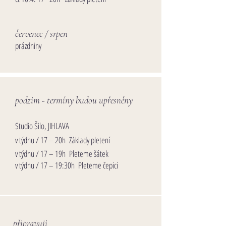
červenec / srpen
prázdniny​
podzim -
termíny budou upřesněny
Studio Šilo, JIHLAVA
v týdnu / 17 – 20h Základy pletení
v týdnu / 17 – 19h Pleteme šátek
v týdnu / 17 – 19:30h Pleteme čepici
​připravuji