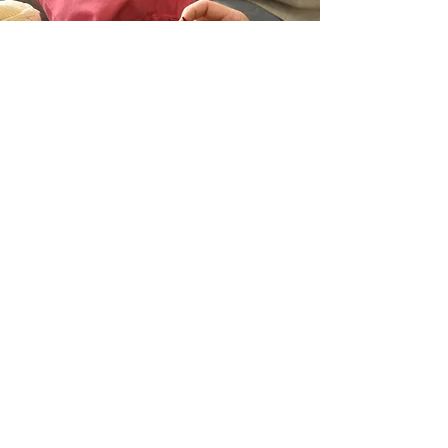
Galerie
Propleť se létem
prostory Textile Mountain,
JIHLAVA
červen 2025
Galerie