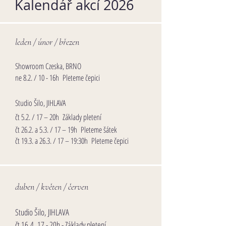
Kalendář akcí 2026
​​leden / ú
nor / březen
Showroom Czeska, BRNO
ne 8.2. / 10 - 16h Pleteme čepici
Studio Šilo, JIHLAVA
​čt 5.2. / 17 – 20h Základy pletení
čt 26.2. a 5.3. / 17 – 19h Pleteme šátek
čt 19.3. a 26.3. / 17 – 19:30h Pleteme čepici
​d
uben / květen / červen
Studio Šilo, JIHLAVA
čt 16.4. 17 - 20h - Základy pletení