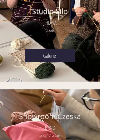
Studio Šilo
JIHLAVA
2026
Galerie
Showroom Czeska
BRNO
2025 / 2026