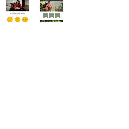
Home
Tvorba webu
Weby svépomocí
Portfolio s náhledy
O mně
Facebook
Kontakt
Instagram Šárka
Ochrana osobních údajů
Klimánková
Storno podmínky kurzy
Instagram Mergala
©2026 ŠÁRKA KLIMÁNKOVÁ